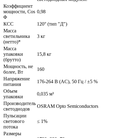
Коэффициент
мощности, Cos
0,98
Φ
КСС
120° (тип "Д")
Масса
светильника
3 кг
(нетто)*
Масса
упаковки
15,8 кг
(брутто)
Мощность, не
160
более, Вт
Напряжение
176-264 В (AC), 50 Гц / ±5 %
питания
Объем
0,035 м³
упаковки
Производитель
OSRAM Opto Semiconductors
светодиодов
Пульсации
светового
≤ 1%
потока
Размеры