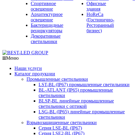
Спортивное
Офисные
освещение
здания
Архитектурное
HoReCa
освещение
(Гостинично-
Бактерицидные
Ресторанный
рециркуляторы
бизнес)
Декоративные
светильники
Меню
Наши услуги
Каталог продукции
Промышленные светильники
LST-BL (IP67) промышленные светильники
BL-ATLANT (IP65) промышленные
светильники
BLSP-BL линейные промышленные
светильники с оптикой
LSG-BL (IP65) линейные промышленные
светильники
Взрывозащищенные светильники
Серия LSE-BL (IP67)
Серия LSE2-BL (IP67)