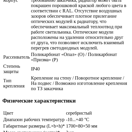
Корпус
требованию заказчика, радиатор может быть
покрашен порошковой краской любого цвета в
соответствии с RAL. Отсутствие воздушных
зазоров обеспечивает плотное прилегание
оптических модулей к радиатору, что
обеспечивает максимальный теплоотвод при
работе светильника. Оптические модули
расположены на удалении относительно друг
от друга, что позволяют исключить взаимный
перегрев светодиодных модулей.
Поликарбонат «Опал» (О) / Поликарбонат
Рассеиватель
«Призма» (P)
Степень
IP40
защиты
Крепление на стену / Поворотное крепление /
Тип
На подвес / Возможно изготовление крепления
крепления
по ТЗ заказчика
Физические характеристики
Цвет
серебристый
Диапазон рабочих температур
-10...+40 °С
Габаритные размеры (L×b×h)*
1700×80×50 мм