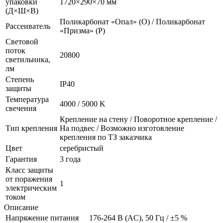
упаковки
1720×290×70 мм
(Д×Ш×В)
Поликарбонат «Опал» (О) / Поликарбонат
Рассеиватель
«Призма» (P)
Световой
поток
20800
светильника,
лм
Степень
IP40
защиты
Температура
4000 / 5000 K
свечения
Крепление на стену / Поворотное крепление /
Тип крепления
На подвес / Возможно изготовление
крепления по ТЗ заказчика
Цвет
серебристый
Гарантия
3 года
Класс защиты
от поражения
1
электрическим
током
Описание
Напряжение питания
176-264 В (AC), 50 Гц / ±5 %