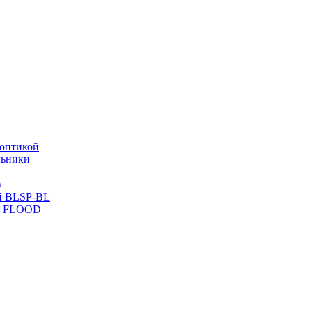
оптикой
льники
)
й BLSP-BL
P FLOOD