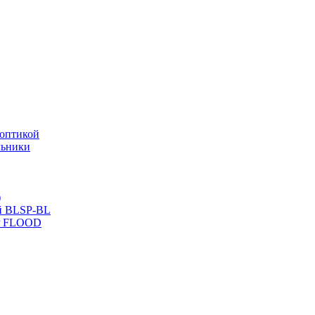
оптикой
льники
)
й BLSP-BL
P FLOOD