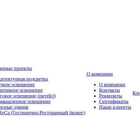
анные проекты
О компании
итектурная подсветка
чное освещение
О компании
ртивное освещение
Контакты
Ко
говое освещение (ритейл)
Реквизиты
омышленное освещение
Сертификаты
сные здания
Наши клиенты
eCa (Гостинично-Ресторанный бизнес)