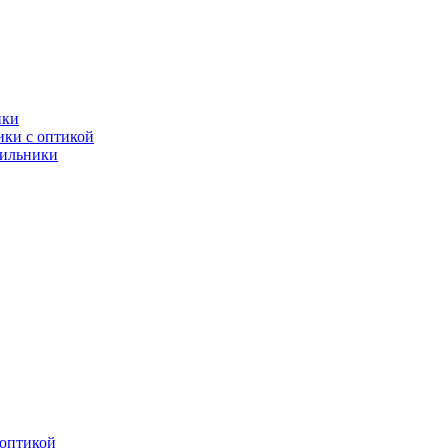
ики
ки с оптикой
тильники
оптикой