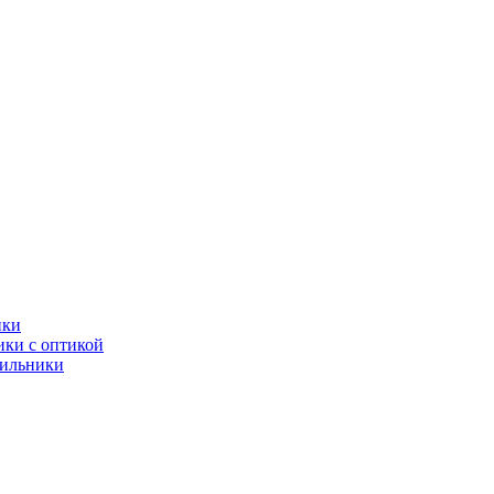
ики
ки с оптикой
тильники