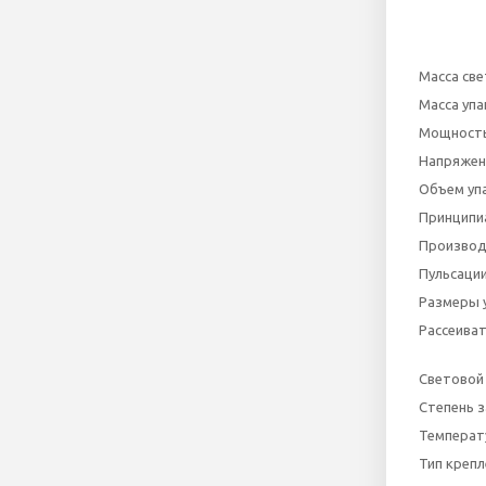
Масса све
Масса упа
Мощность,
Напряжен
Объем уп
Принципи
Производ
Пульсации
Размеры 
Рассеива
Световой 
Степень 
Температ
Тип крепл