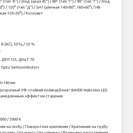
0° (тип "K") / (под заказ 45°) / 80° (тип "Г") / 90° (тип "Г") / (под
0°) / 120° (тип "Д") / SH1 (уличная 140×80°; 160×60°) / HB
кая 120×30°) / Кососвет
 В (AC), 50 Гц / ±5 %
³
, ДРЛ 125, ДНаТ 70
Opto Semiconductors
0×140 мм
розрачный УФ-стойкий поликарбонат BAYER Makrolon LED
 замедленным эффектом старения
4000 / 5000 K
ние на скобу / Поворотное крепление / Крепление на трубу
На подвес / На мачту / На шпильку / Возможно изготовление