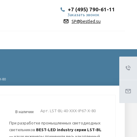
+7 (495) 790-61-11
Заказать звонок
SP@bestled.su
X-80
Арт.
LST-BL-40-XXX-IP67-X-80
В наличии
При разработке промышленных светодиодных
светильников
BEST-LED industry серии LST-BL
— наши инженеры применили весь накопленный