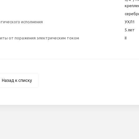
крепле
серебр
атического исполнения
УХЛ1
5 лет
щиты от поражения электрическим током
II
Назад к списку