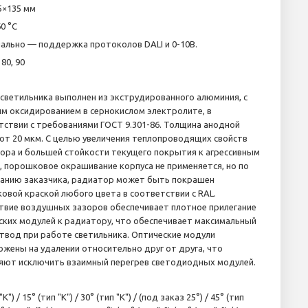
5×135 мм
0 °С
ально — поддержка протоколов DALI и 0-10B.
 80, 90
 светильника выполнен из экструдированного алюминия, с
м оксидированием в сернокислом электролите, в
тствии с требованиями ГОСТ 9.301-86. Толщина анодной
 от 20 мкм. С целью увеличения теплопроводящих свойств
ора и большей стойкости текущего покрытия к агрессивным
, порошковое окрашивание корпуса не применяется, но по
анию заказчика, радиатор может быть покрашен
овой краской любого цвета в соответствии с RAL.
твие воздушных зазоров обеспечивает плотное прилегание
ских модулей к радиатору, что обеспечивает максимальный
твод при работе светильника. Оптические модули
ожены на удалении относительно друг от друга, что
яют исключить взаимный перегрев светодиодных модулей.
"K") / 15° (тип "K") / 30° (тип "K") / (под заказ 25°) / 45° (тип