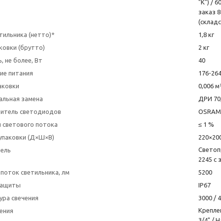
"K") / 6
заказ 8
(складс
тильника (нетто)*
1,8 кг
ковки (брутто)
2 кг
 не более, Вт
40
ие питания
176-264
аковки
0,006 м
альная замена
ДРИ 70
итель светодиодов
OSRAM 
 светового потока
≤ 1 %
упаковки (Д×Ш×В)
220×20
Светоп
тель
2245 с
поток светильника, лм
5200
защиты
IP67
ура свечения
3000 / 
Крепле
ения
3/4" / 