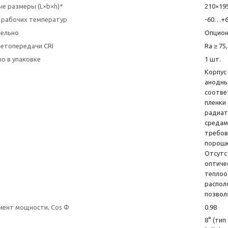
е размеры (L×b×h)*
210×19
 рабочих температур
-60…+6
ельно
Опцион
ветопередачи CRI
Ra ≥ 75,
о в упаковке
1 шт.
Корпус
анодны
соотве
пленки
радиат
средам
требов
порошк
Отсутс
оптиче
теплоо
распол
позвол
ент мощности, Cos Φ
0.98
8° (тип 