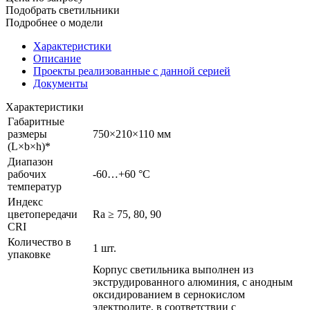
Подобрать светильники
Подробнее о модели
Характеристики
Описание
Проекты реализованные с данной серией
Документы
Характеристики
Габаритные
размеры
750×210×110 мм
(L×b×h)*
Диапазон
рабочих
-60…+60 °С
температур
Индекс
цветопередачи
Ra ≥ 75, 80, 90
CRI
Количество в
1 шт.
упаковке
Корпус светильника выполнен из
экструдированного алюминия, с анодным
оксидированием в сернокислом
электролите, в соответствии с