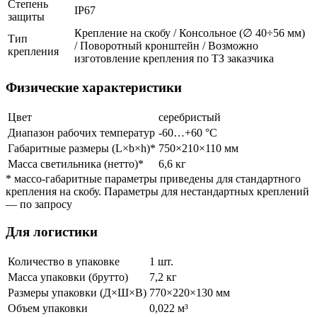
Степень
IP67
защиты
Крепление на скобу / Консольное (∅ 40÷56 мм)
Тип
/ Поворотный кронштейн / Возможно
крепления
изготовление крепления по ТЗ заказчика
Физические характеристики
Цвет
серебристый
Диапазон рабочих температур
-60…+60 °С
Габаритные размеры (L×b×h)*
750×210×110 мм
Масса светильника (нетто)*
6,6 кг
* массо-габаритные параметры приведены для стандартного
крепления на скобу. Параметры для нестандартных креплений
— по запросу
Для логистики
Количество в упаковке
1 шт.
Масса упаковки (брутто)
7,2 кг
Размеры упаковки (Д×Ш×В)
770×220×130 мм
Объем упаковки
0,022 м³