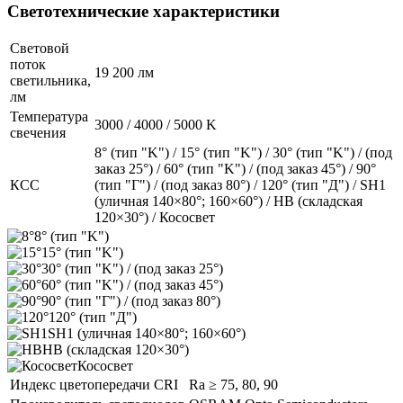
Светотехнические характеристики
Световой
поток
19 200 лм
светильника,
лм
Температура
3000 / 4000 / 5000 K
свечения
8° (тип "K") / 15° (тип "K") / 30° (тип "K") / (под
заказ 25°) / 60° (тип "K") / (под заказ 45°) / 90°
КСС
(тип "Г") / (под заказ 80°) / 120° (тип "Д") / SH1
(уличная 140×80°; 160×60°) / HB (складская
120×30°) / Кососвет
8° (тип "K")
15° (тип "K")
30° (тип "K") / (под заказ 25°)
60° (тип "K") / (под заказ 45°)
90° (тип "Г") / (под заказ 80°)
120° (тип "Д")
SH1 (уличная 140×80°; 160×60°)
HB (складская 120×30°)
Кососвет
Индекс цветопередачи CRI
Ra ≥ 75, 80, 90