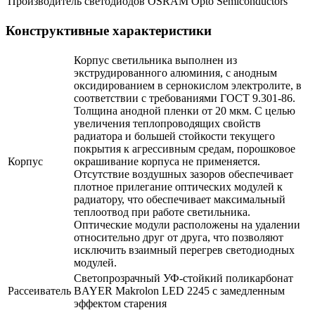
Производитель светодиодов
OSRAM Opto Semiconductors
Конструктивные характеристики
Корпус светильника выполнен из
экструдированного алюминия, с анодным
оксидированием в сернокислом электролите, в
соответствии с требованиями ГОСТ 9.301-86.
Толщина анодной пленки от 20 мкм. С целью
увеличения теплопроводящих свойств
радиатора и большей стойкости текущего
покрытия к агрессивным средам, порошковое
Корпус
окрашивание корпуса не применяется.
Отсутствие воздушных зазоров обеспечивает
плотное прилегание оптических модулей к
радиатору, что обеспечивает максимальный
теплоотвод при работе светильника.
Оптические модули расположены на удалении
относительно друг от друга, что позволяют
исключить взаимный перегрев светодиодных
модулей.
Светопрозрачный УФ-стойкий поликарбонат
Рассеиватель
BAYER Makrolon LED 2245 с замедленным
эффектом старения