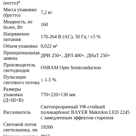
(нетто)*
Масса упаковки
7,2 кг
(брутто)
Мощность, не
160
более, Вт
Напряжение
176-264 В (AC), 50 Гц / ±5 %
питания
Объем упаковки
0,022 м³
Принципиальная
ДРИ 250+, ДРЛ 400+, ДНаТ 250+
замена
Производитель
OSRAM Opto Semiconductors
светодиодов
Пульсации
≤ 1-5 %
светового потока
Размеры
упаковки
770×220×130 мм
(Д×Ш×В)
Светопрозрачный УФ-стойкий
Рассеиватель
поликарбонат BAYER Makrolon LED 2245
с замедленным эффектом старения
Световой поток
19200
светильника, лм