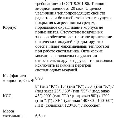
требованиями ГОСТ 9.301-86. Толщина
анодной пленки от 20 мкм. С целью
увеличения теплопроводящих свойств
радиатора и большей стойкости текущего
покрытия к агрессивным средам,
Корпус
порошковое окрашивание корпуса не
применяется. Отсутствие воздушных
зазоров обеспечивает плотное прилегание
оптических модулей к радиатору, что
обеспечивает максимальный теплоотвод
при работе светильника. Оптические
модули расположены на удалении
относительно друг от друга, что позволяют
исключить взаимный перегрев
светодиодных модулей.
Коэффициент
0.98
мощности, Cos Φ
8° (тип "K") / 15° (тип "K") / 30° (тип "K") /
(под заказ 25°) / 60° (тип "K") / (под заказ
КСС
45°) / 90° (тип "Г") / (под заказ 80°) / 120°
(тип "Д") / SH1 (уличная 140×80°; 160×60°)
/ HB (складская 120×30°) / Кососвет
Масса
светильника
6,6 кг