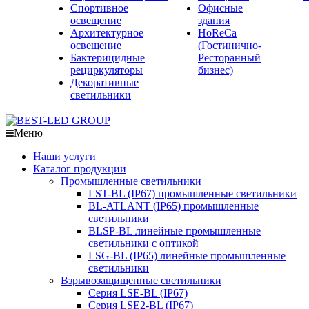
Спортивное
Офисные
освещение
здания
Архитектурное
HoReCa
освещение
(Гостинично-
Бактерицидные
Ресторанный
рециркуляторы
бизнес)
Декоративные
светильники
Меню
Наши услуги
Каталог продукции
Промышленные светильники
LST-BL (IP67) промышленные светильники
BL-ATLANT (IP65) промышленные
светильники
BLSP-BL линейные промышленные
светильники с оптикой
LSG-BL (IP65) линейные промышленные
светильники
Взрывозащищенные светильники
Серия LSE-BL (IP67)
Серия LSE2-BL (IP67)