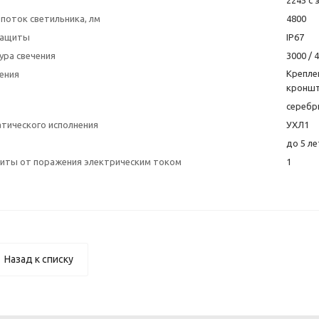
2245 с
поток светильника, лм
4800
защиты
IP67
ура свечения
3000 / 
Крепле
ения
кроншт
серебр
атического исполнения
УХЛ1
до 5 ле
щиты от поражения электрическим током
1
Назад к списку