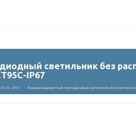
иодный светильник без расп
CT95C-IP67
SE2-BL (IP67)
Взрывозащищённый светодиодный светильник без распаечной ко