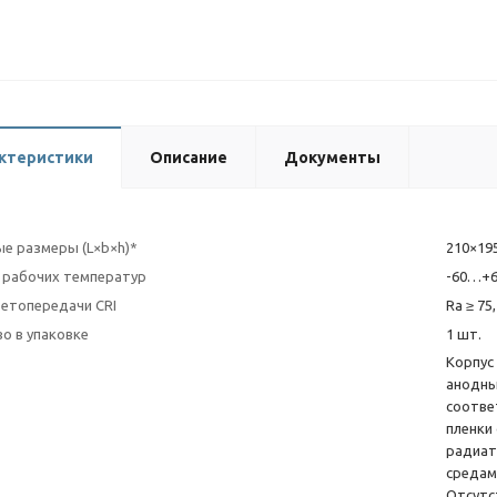
ктеристики
Описание
Документы
е размеры (L×b×h)*
210×19
 рабочих температур
-60…+6
ветопередачи CRI
Ra ≥ 75,
о в упаковке
1 шт.
Корпус
анодны
соотве
пленки
радиат
средам
Отсутс