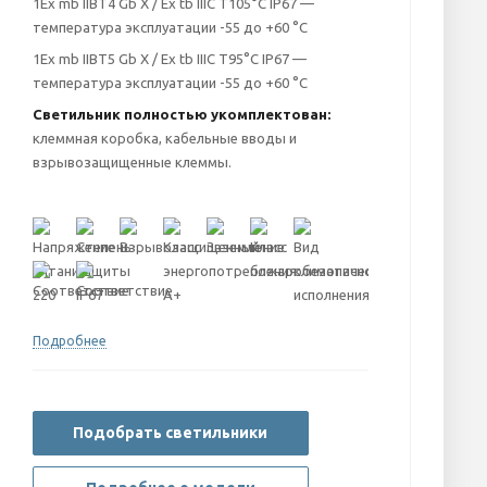
1Еx mb IIBT4 Gb X / Ex tb IIIC T105°C IP67 —
температура эксплуатации -55 до +60 °С
1Еx mb IIBT5 Gb X / Ex tb IIIC T95°C IP67 —
температура эксплуатации -55 до +60 °С
Светильник полностью укомплектован:
клеммная коробка, кабельные вводы и
взрывозащищенные клеммы.
Подробнее
Подобрать светильники