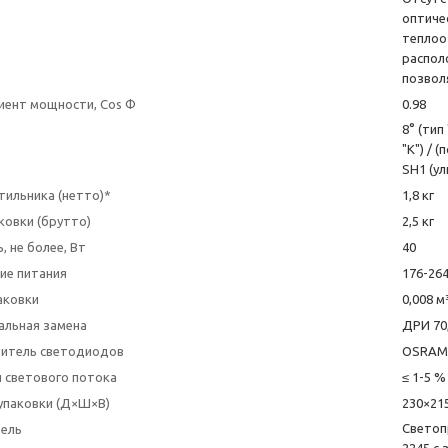
оптиче
теплоо
распол
позвол
ент мощности, Cos Φ
0.98
8° (тип 
"K") / (
SH1 (ул
тильника (нетто)*
1,8 кг
ковки (брутто)
2,5 кг
 не более, Вт
40
ие питания
176-264
аковки
0,008 м
альная замена
ДРИ 70
итель светодиодов
OSRAM 
 светового потока
≤ 1-5 %
упаковки (Д×Ш×В)
230×21
Светоп
тель