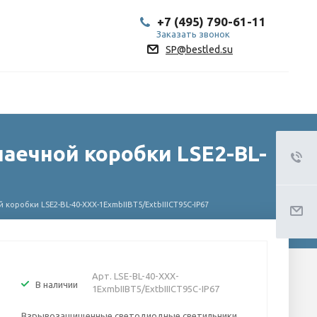
+7 (495) 790-61-11
Заказать звонок
SP@bestled.su
аечной коробки LSE2-BL-
робки LSE2-BL-40-XXX-1ExmbIIBT5/ExtbIIICT95C-IP67
Арт.
LSE-BL-40-XXX-
В наличии
1ExmbIIBT5/ExtbIIICT95C-IP67
Взрывозащищенные светодиодные светильники