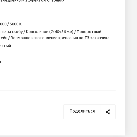
 замедленным эффектом старения
4000 / 5000 K
ние на скобу / Консольное (∅ 40÷56 мм) / Поворотный
ейн / Возможно изготовление крепления по ТЗ заказчика
истый
т
Поделиться