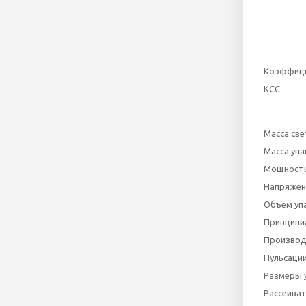
Коэффици
КСС
Масса све
Масса упа
Мощность,
Напряжен
Объем уп
Принципи
Производ
Пульсации
Размеры 
Рассеива