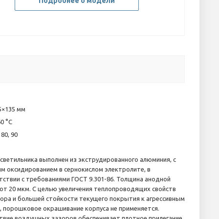
Подробнее о модели
5×135 мм
0 °С
 80, 90
 светильника выполнен из экструдированного алюминия, с
м оксидированием в сернокислом электролите, в
тствии с требованиями ГОСТ 9.301-86. Толщина анодной
 от 20 мкм. С целью увеличения теплопроводящих свойств
ора и большей стойкости текущего покрытия к агрессивным
, порошковое окрашивание корпуса не применяется.
твие воздушных зазоров обеспечивает плотное прилегание