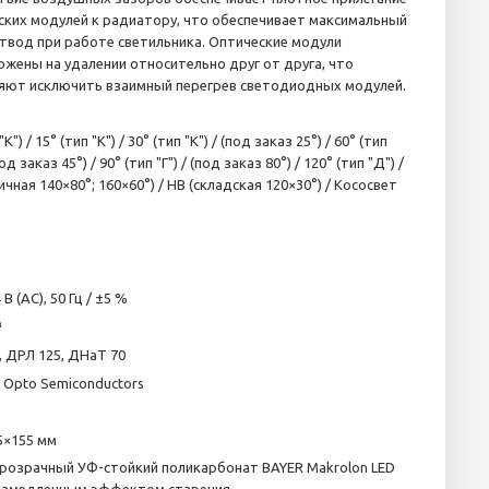
ских модулей к радиатору, что обеспечивает максимальный
твод при работе светильника. Оптические модули
ожены на удалении относительно друг от друга, что
яют исключить взаимный перегрев светодиодных модулей.
"K") / 15° (тип "K") / 30° (тип "K") / (под заказ 25°) / 60° (тип
под заказ 45°) / 90° (тип "Г") / (под заказ 80°) / 120° (тип "Д") /
ичная 140×80°; 160×60°) / HB (складская 120×30°) / Кососвет
 В (AC), 50 Гц / ±5 %
³
, ДРЛ 125, ДНаТ 70
Opto Semiconductors
5×155 мм
розрачный УФ-стойкий поликарбонат BAYER Makrolon LED