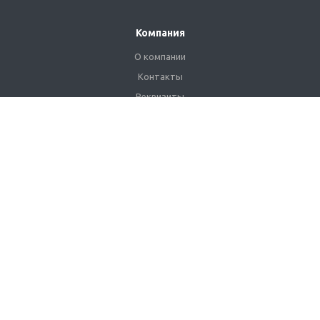
Компания
О компании
Контакты
Реквизиты
Сертификаты
Наши клиенты
Каталог
Промышленные светильники
Взрывозащищенные светильники
Сетильники для АЗС
Уличные светильники
Линейные светильники
Светильники ЖКХ
Офисные светильники