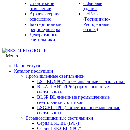
Спортивное
Офисные
освещение
здания
Архитектурное
HoReCa
освещение
(Гостинично-
Бактерицидные
Ресторанный
рециркуляторы
бизнес)
Декоративные
светильники
Меню
Наши услуги
Каталог продукции
Промышленные светильники
LST-BL (IP67) промышленные светильники
BL-ATLANT (IP65) промышленные
светильники
BLSP-BL линейные промышленные
светильники с оптикой
LSG-BL (IP65) линейные промышленные
светильники
Взрывозащищенные светильники
Серия LSE-BL (IP67)
Серия LSE2-BL (IP67)