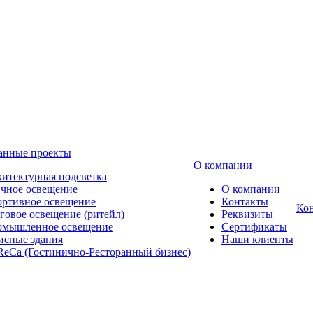
анные проекты
О компании
итектурная подсветка
чное освещение
О компании
ртивное освещение
Контакты
Ко
говое освещение (ритейл)
Реквизиты
омышленное освещение
Сертификаты
сные здания
Наши клиенты
eCa (Гостинично-Ресторанный бизнес)