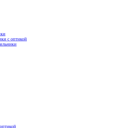
ики
ки с оптикой
тильники
оптикой