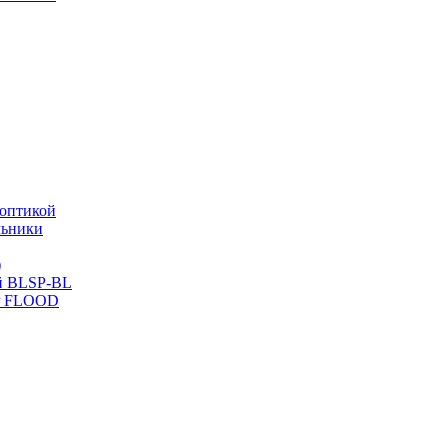
оптикой
льники
)
й BLSP-BL
P FLOOD