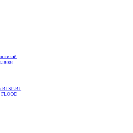
оптикой
льники
)
й BLSP-BL
P FLOOD