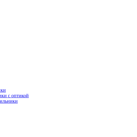
ики
ки с оптикой
тильники